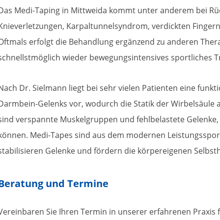
Das Medi-Taping in Mittweida kommt unter anderem bei Rü
Knieverletzungen, Karpaltunnelsyndrom, verdickten Finger
Oftmals erfolgt die Behandlung ergänzend zu anderen The
schnellstmöglich wieder bewegungsintensives sportliches T
Nach Dr. Sielmann liegt bei sehr vielen Patienten eine funk
Darmbein-Gelenks vor, wodurch die Statik der Wirbelsäule a
sind verspannte Muskelgruppen und fehlbelastete Gelenke,
können. Medi-Tapes sind aus dem modernen Leistungssport
stabilisieren Gelenke und fördern die körpereigenen Selbsth
Beratung und Termine
Vereinbaren Sie Ihren Termin in unserer erfahrenen Praxis 