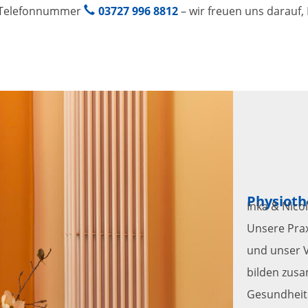
Telefonnummer
03727 996 8812
– wir freuen uns darauf, 
Physioth
Inka & Nicol
Unsere Prax
und unser V
bilden zus
Gesundheit