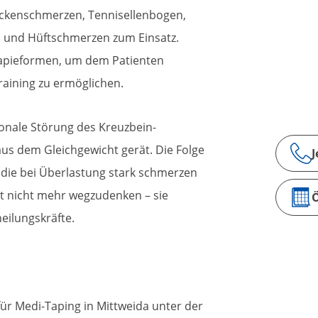
ckenschmerzen, Tennisellenbogen,
n und Hüftschmerzen zum Einsatz.
rapieformen, um dem Patienten
raining zu ermöglichen.
tionale Störung des Kreuzbein-
us dem Gleichgewicht gerät. Die Folge
J
 die bei Überlastung stark schmerzen
 nicht mehr wegzudenken – sie
Ö
eilungskräfte.
für Medi-Taping in Mittweida unter der